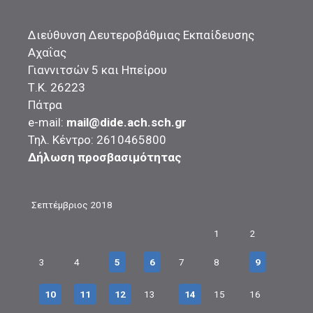
Διεύθυνση Δευτεροβάθμιας Εκπαίδευσης
Αχαΐας
Γιαννιτσών 5 και Ηπείρου
Τ.Κ. 26223
Πάτρα
e-mail:
mail@dide.ach.sch.gr
Τηλ. Κέντρο: 2610465800
Δήλωση προσβασιμότητας
Σεπτέμβριος 2018
1
2
3
4
5
6
7
8
9
10
11
12
13
14
15
16