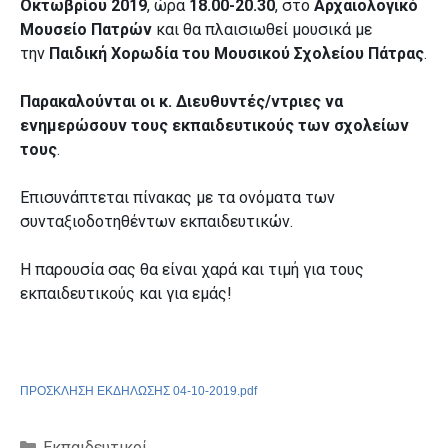
Οκτωβρίου 2019
, ώρα
18.00-20.30
, στο
Αρχαιολογικό
Μουσείο Πατρών
και θα πλαισιωθεί μουσικά με
την
Παιδική Χορωδία του Μουσικού Σχολείου Πάτρας
.
Παρακαλούνται οι κ. Διευθυντές/ντριες να
ενημερώσουν τους εκπαιδευτικούς των σχολείων
τους
.
Επισυνάπτεται πίνακας με τα ονόματα των
συνταξιοδοτηθέντων εκπαιδευτικών.
Η παρουσία σας θα είναι χαρά και τιμή για τους
εκπαιδευτικούς και για εμάς!
ΠΡΟΣΚΛΗΣΗ ΕΚΔΗΛΩΣΗΣ 04-10-2019.pdf
Κατηγορίες
Εκπαιδευτικοί