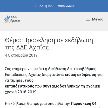
Μετάβαση
Δομή ΔΔΕ - Επικοινωνία
σε
περιεχόμενο
Μενού
Θέμα: Πρόσκληση σε εκδήλωση
της ΔΔΕ Αχαΐας
4 Οκτωβρίου 2019
Σας ενημερώνουμε ότι η Διεύθυνση Δευτεροβάθμιας
Εκπαίδευσης Αχαΐας διοργανώνει
ειδική
εκδήλωση
για
να
τιμήσει τους
εκπαιδευτικούς
που
συνταξιοδοτήθηκαν
τη σχολική
χρονιά 2018-2019.
Η εκδήλωση θα πραγματοποιηθεί την
Παρασκευή 04