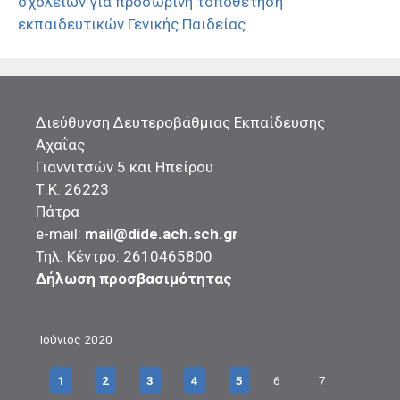
σχολείων για προσωρινή τοποθέτηση
εκπαιδευτικών Γενικής Παιδείας
Διεύθυνση Δευτεροβάθμιας Εκπαίδευσης
Αχαΐας
Γιαννιτσών 5 και Ηπείρου
Τ.Κ. 26223
Πάτρα
e-mail:
mail@dide.ach.sch.gr
Τηλ. Κέντρο: 2610465800
Δήλωση προσβασιμότητας
Ιούνιος 2020
1
2
3
4
5
6
7