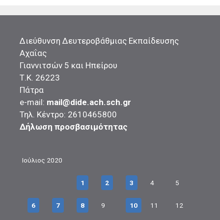
Διεύθυνση Δευτεροβάθμιας Εκπαίδευσης
Αχαΐας
Γιαννιτσών 5 και Ηπείρου
Τ.Κ. 26223
Πάτρα
e-mail:
mail@dide.ach.sch.gr
Τηλ. Κέντρο: 2610465800
Δήλωση προσβασιμότητας
Ιούλιος 2020
1
2
3
4
5
6
7
8
9
10
11
12