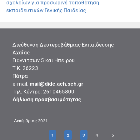
σχολείων για προσωρινή τοποθέτηση
εκπαιδευτικών Γενικής Παιδείας
Διεύθυνση Δευτεροβάθμιας Εκπαίδευσης
Αχαΐας
Γιαννιτσών 5 και Ηπείρου
Τ.Κ. 26223
Πάτρα
e-mail:
mail@dide.ach.sch.gr
Τηλ. Κέντρο: 2610465800
Δήλωση προσβασιμότητας
Δεκέμβριος 2021
1
2
3
4
5