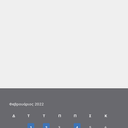
Φεβρουάριος 2022
Δ
Τ
Τ
Π
Π
Σ
Κ
1
2
3
4
5
6