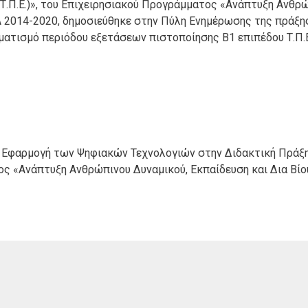
Π.Ε.)», του Επιχειρησιακού Προγράμματος «Ανάπτυξη Ανθρ
Α 2014-2020, δημοσιεύθηκε στην Πύλη Ενημέρωσης της πράξης
ματισμό περιόδου εξετάσεων πιστοποίησης Β1 επιπέδου Τ.Π.
ι Εφαρμογή των Ψηφιακών Τεχνολογιών στην Διδακτική Πράξ
τος «Ανάπτυξη Ανθρώπινου Δυναμικού, Εκπαίδευση και Δια Βί