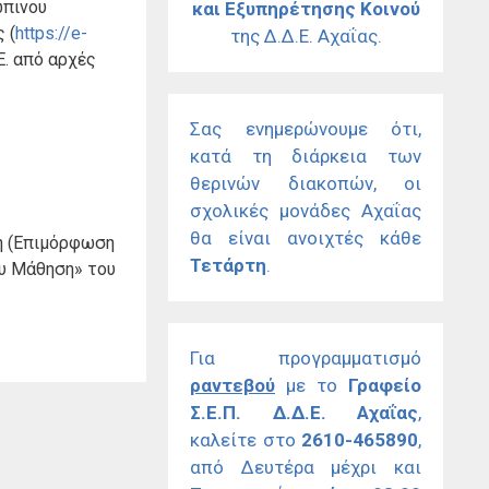
ώπινου
και Εξυπηρέτησης Κοινού
 (
https://e-
της Δ.Δ.Ε. Αχαΐας.
Ε. από αρχές
Σας ενημερώνουμε ότι,
κατά τη διάρκεια των
θερινών διακοπών, οι
σχολικές μονάδες Αχαΐας
θα είναι ανοιχτές κάθε
η (Επιμόρφωση
Τετάρτη
.
ου Μάθηση» του
Για προγραμματισμό
ραντεβού
με το
Γραφείο
Σ.Ε.Π. Δ.Δ.Ε. Αχαΐας
,
καλείτε στο
2610-465890
,
από Δευτέρα μέχρι και