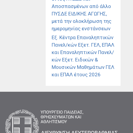
Αποσπασμένων από άλλο
ΠΥΣΔΕ ΕΙΔΙΚΗΣ ΑΓΩΓΗΣ,
μετά την ολοκλήρωση της
ημερομηνίας ενστάνσεων
Εξ. Κέντρα Επαναληπτικών
Πανελ/κών Εξετ. ΓΕΛ, ΕΠΑΛ
και Επαναληπτικών Πανελ/
κών Εξετ. Ειδικών &
Μουσικών Μαθημάτων ΓΕΛ
και ΕΠΑΛ έτους 2026