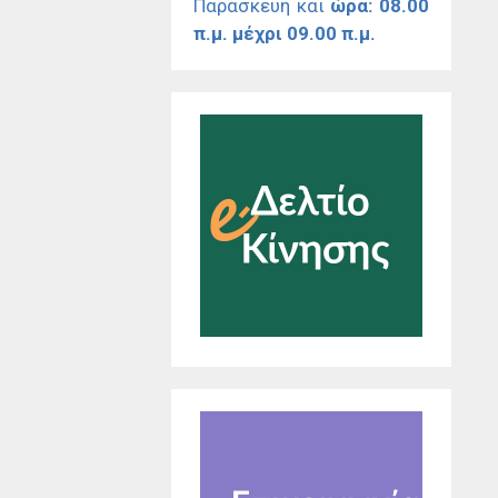
Παρασκευή και
ώρα: 08.00
π.μ. μέχρι 09.00 π.μ.