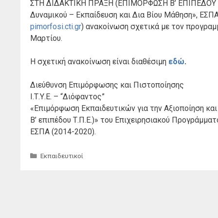
ΣΤΗ ΔΙΔΑΚΤΙΚΗ ΠΡΑΞΗ (ΕΠΙΜΟΡΦΩΣΗ Β’ ΕΠΙΠΕΔΟΥ Τ.
Δυναμικού – Εκπαίδευση και Δια Βίου Μάθηση», ΕΣΠ
pimorfosi.cti.gr
) ανακοίνωση σχετικά με τον προγραμ
Μαρτίου.
Η σχετική ανακοίνωση είναι διαθέσιμη
εδώ
.
Διεύθυνση Επιμόρφωσης και Πιστοποίησης
Ι.Τ.Υ.Ε. – “Διόφαντος”
«Επιμόρφωση Εκπαιδευτικών για την Αξιοποίηση κα
Β’ επιπέδου Τ.Π.Ε.)» του Επιχειρησιακού Προγράμμα
ΕΣΠΑ (2014-2020).
Κατηγορίες
Εκπαιδευτικοί