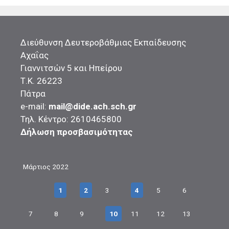
Διεύθυνση Δευτεροβάθμιας Εκπαίδευσης
Αχαΐας
Γιαννιτσών 5 και Ηπείρου
Τ.Κ. 26223
Πάτρα
e-mail:
mail@dide.ach.sch.gr
Τηλ. Κέντρο: 2610465800
Δήλωση προσβασιμότητας
Μάρτιος 2022
1
2
3
4
5
6
7
8
9
10
11
12
13