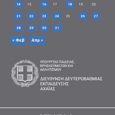
14
15
16
17
18
19
20
21
22
23
24
25
26
27
28
29
30
31
« Φεβ
Απρ »