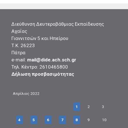
Διεύθυνση Δευτεροβάθμιας Εκπαίδευσης
Αχαΐας
Γιαννιτσών 5 και Ηπείρου
Τ.Κ. 26223
Πάτρα
e-mail:
mail@dide.ach.sch.gr
Τηλ. Κέντρο: 2610465800
Δήλωση προσβασιμότητας
Απρίλιος 2022
1
2
3
4
5
6
7
8
9
10