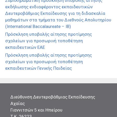
Συμπληρωματική πρόσκληση υποβολής αίτησης
εκδήλωσης ενδιαφέροντος εκπαιδευτικών
Δευτεροβάθμιας Εκπαίδευσης για τη διδασκαλία
μαθημάτων στα τμήματα του Διεθνούς Απολυτηρίου
(International Baccalaureate – IB)
Πρόσκληση υποβολής αίτησης προτίμησης
σχολείων για προσωρινή τοποθέτηση
εκπαιδευτικών ΕΑΕ
Πρόσκληση υποβολής αίτησης προτίμησης
σχολείων για προσωρινή τοποθέτηση
εκπαιδευτικών Γενικής Παιδείας
Διεύθυνση Δευτεροβάθμιας Εκπαίδευσης
Αχαΐας
Γιαννιτσών 5 και Ηπείρου
Τ.Κ. 26223