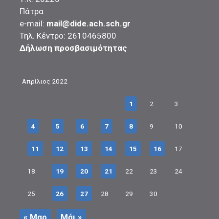
Πάτρα
e-mail:
mail@dide.ach.sch.gr
Τηλ. Κέντρο: 2610465800
Δήλωση προσβασιμότητας
Απρίλιος 2022
1
2
3
4
5
6
7
8
9
10
11
12
13
14
15
16
17
18
19
20
21
22
23
24
25
26
27
28
29
30
« Μαρ
Μάι »