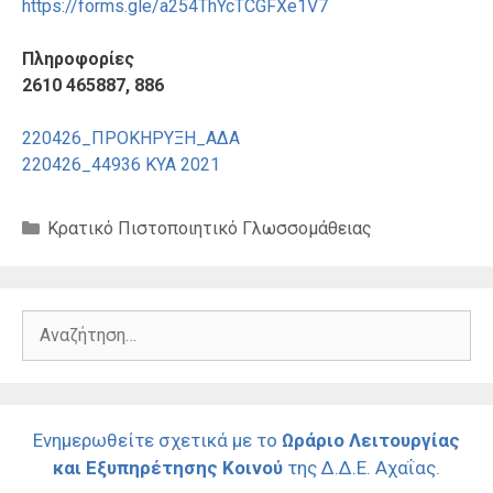
https://forms.gle/a254ThYcTCGFXe1V7
Πληροφορίες
2610 465887, 886
220426_ΠΡΟΚΗΡΥΞΗ_ΑΔΑ
220426_44936 ΚΥΑ 2021
Κατηγορίες
Κρατικό Πιστοποιητικό Γλωσσομάθειας
Αναζήτηση
για:
Ενημερωθείτε σχετικά με το
Ωράριο Λειτουργίας
και Εξυπηρέτησης Κοινού
της Δ.Δ.Ε. Αχαΐας.