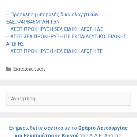
– Πρόσκληση υποβολής δικαιολογητικών
ΕΑΕ_Ψ4ΡΒ46ΜΤΛΗ-Γ5Ν
– ΑΣΕΠ ΠΡΟΚΗΡΥΞΗ 5ΕΑ ΕΙΔΙΚΗ ΑΓΩΓΗ ΔΕ
– ΑΣΕΠ 3ΕΑ ΠΡΟΚΗΡΥΞΗ ΠΕ ΕΚΠΑΙΔΕΥΤΙΚΟΙ ΕΙΔΙΚΗΣ
ΑΓΩΓΗΣ
– ΑΣΕΠ ΠΡΟΚΗΡΥΞΗ 4ΕΑ ΕΙΔΙΚΗ ΑΓΩΓΗ ΤΕ
Κατηγορίες
Εκπαιδευτικοί
Αναζήτηση
για:
Ενημερωθείτε σχετικά με το
Ωράριο Λειτουργίας
και Εξυπηρέτησης Κοινού
της Δ.Δ.Ε. Αχαΐας.