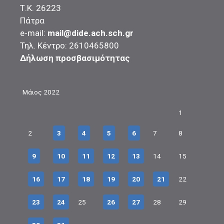
Τ.Κ. 26223
Πάτρα
e-mail:
mail@dide.ach.sch.gr
Τηλ. Κέντρο: 2610465800
Δήλωση προσβασιμότητας
Μάιος 2022
1
2
3
4
5
6
7
8
9
10
11
12
13
14
15
16
17
18
19
20
21
22
23
24
25
26
27
28
29