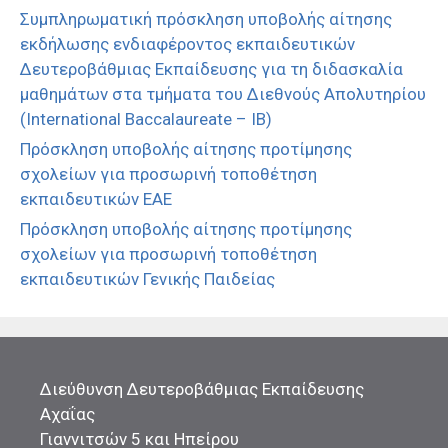
Συμπληρωματική πρόσκληση υποβολής αίτησης
εκδήλωσης ενδιαφέροντος εκπαιδευτικών
Δευτεροβάθμιας Εκπαίδευσης για τη διδασκαλία
μαθημάτων στα τμήματα του Διεθνούς Απολυτηρίου
(International Baccalaureate – IB)
Πρόσκληση υποβολής αίτησης προτίμησης
σχολείων για προσωρινή τοποθέτηση
εκπαιδευτικών ΕΑΕ
Πρόσκληση υποβολής αίτησης προτίμησης
σχολείων για προσωρινή τοποθέτηση
εκπαιδευτικών Γενικής Παιδείας
Διεύθυνση Δευτεροβάθμιας Εκπαίδευσης
Αχαΐας
Γιαννιτσών 5 και Ηπείρου