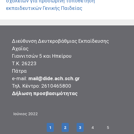
σχολείων για προσωρινή τοποθέτηση
εκπαιδευτικών Γενικής Παιδείας
Διεύθυνση Δευτεροβάθμιας Εκπαίδευσης
Αχαΐας
Γιαννιτσών 5 και Ηπείρου
Τ.Κ. 26223
Πάτρα
e-mail:
mail@dide.ach.sch.gr
Τηλ. Κέντρο: 2610465800
Δήλωση προσβασιμότητας
Ιούνιος 2022
1
2
3
4
5