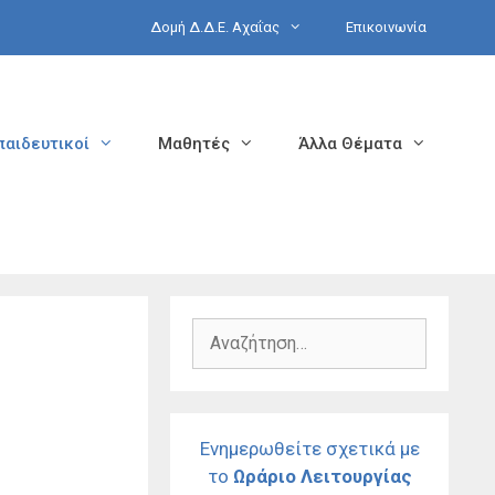
Δομή Δ.Δ.Ε. Αχαΐας
Επικοινωνία
παιδευτικοί
Μαθητές
Άλλα Θέματα
Αναζήτηση
για:
Ενημερωθείτε σχετικά με
το
Ωράριο Λειτουργίας