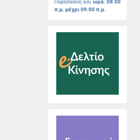
Παρασκευή και
ώρα: 08.00
π.μ. μέχρι 09.00 π.μ.