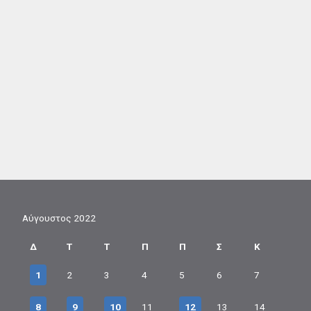
Αύγουστος 2022
Δ
Τ
Τ
Π
Π
Σ
Κ
1
2
3
4
5
6
7
8
9
10
11
12
13
14