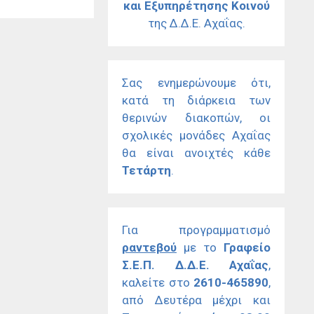
και Εξυπηρέτησης Κοινού
της Δ.Δ.Ε. Αχαΐας.
Σας ενημερώνουμε ότι,
κατά τη διάρκεια των
θερινών διακοπών, οι
σχολικές μονάδες Αχαΐας
θα είναι ανοιχτές κάθε
Τετάρτη
.
Για προγραμματισμό
ραντεβού
με το
Γραφείο
Σ.Ε.Π. Δ.Δ.Ε. Αχαΐας
,
καλείτε στο
2610-465890
,
από Δευτέρα μέχρι και