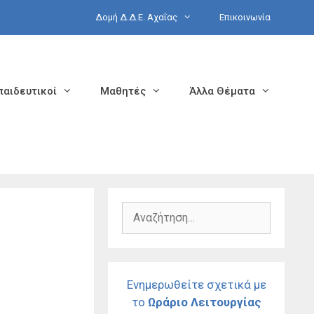
Δομή Δ.Δ.Ε. Αχαΐας
Επικοινωνία
παιδευτικοί
Μαθητές
Άλλα Θέματα
Αναζήτηση
για:
Ενημερωθείτε σχετικά με
το
Ωράριο Λειτουργίας