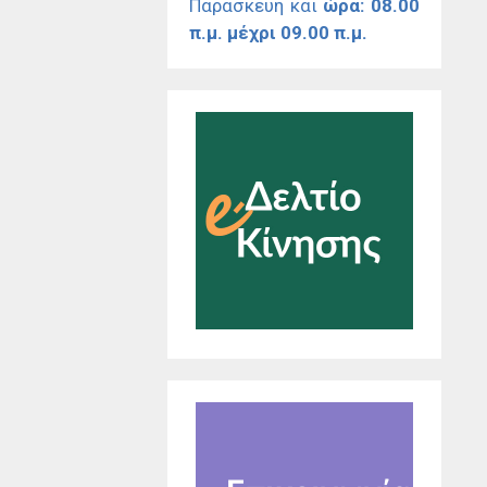
Παρασκευή και
ώρα: 08.00
π.μ. μέχρι 09.00 π.μ.