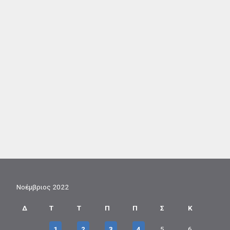
Νοέμβριος 2022
Δ
Τ
Τ
Π
Π
Σ
Κ
1
2
3
4
5
6