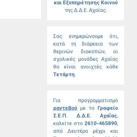
και Εξυπηρέτησης Κοινού
της Δ.Δ.Ε. Αχαΐας.
Σας ενημερώνουμε ότι,
κατά τη διάρκεια των
θερινών διακοπών, οι
σχολικές μονάδες Αχαΐας
θα είναι ανοιχτές κάθε
Τετάρτη
.
Για προγραμματισμό
ραντεβού
με το
Γραφείο
Σ.Ε.Π. Δ.Δ.Ε. Αχαΐας
,
καλείτε στο
2610-465890
,
από Δευτέρα μέχρι και