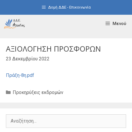
Μετάβαση
Δομή ΔΔΕ - Επικοινωνία
σε
περιεχόμενο
Μενού
ΑΞΙΟΛΟΓΗΣΗ ΠΡΟΣΦΟΡΩΝ
23 Δεκεμβρίου 2022
Πράξη-8η.pdf
Κατηγορίες
Προκηρύξεις εκδρομών
Αναζήτηση
για: