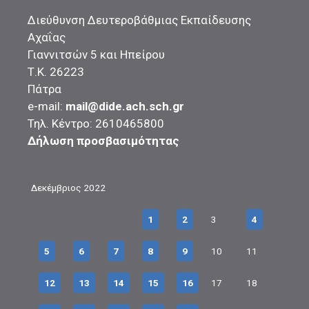
Διεύθυνση Δευτεροβάθμιας Εκπαίδευσης
Αχαΐας
Γιαννιτσών 5 και Ηπείρου
Τ.Κ. 26223
Πάτρα
e-mail:
mail@dide.ach.sch.gr
Τηλ. Κέντρο: 2610465800
Δήλωση προσβασιμότητας
Δεκέμβριος 2022
1
2
3
4
5
6
7
8
9
10
11
12
13
14
15
16
17
18