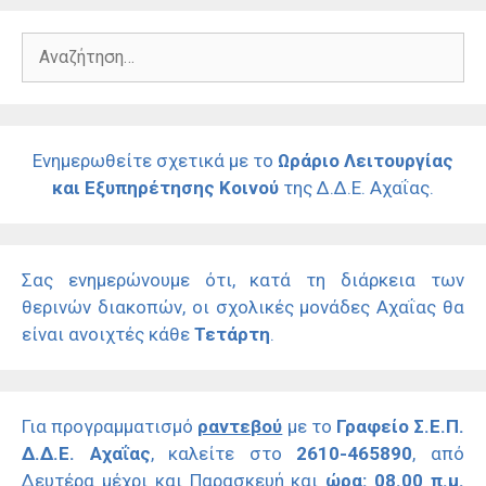
Αναζήτηση
για:
Ενημερωθείτε σχετικά με το
Ωράριο Λειτουργίας
και Εξυπηρέτησης Κοινού
της Δ.Δ.Ε. Αχαΐας.
Σας ενημερώνουμε ότι, κατά τη διάρκεια των
θερινών διακοπών, οι σχολικές μονάδες Αχαΐας θα
είναι ανοιχτές κάθε
Τετάρτη
.
Για προγραμματισμό
ραντεβού
με το
Γραφείο Σ.Ε.Π.
Δ.Δ.Ε. Αχαΐας
, καλείτε στο
2610-465890
, από
Δευτέρα μέχρι και Παρασκευή και
ώρα: 08.00 π.μ.