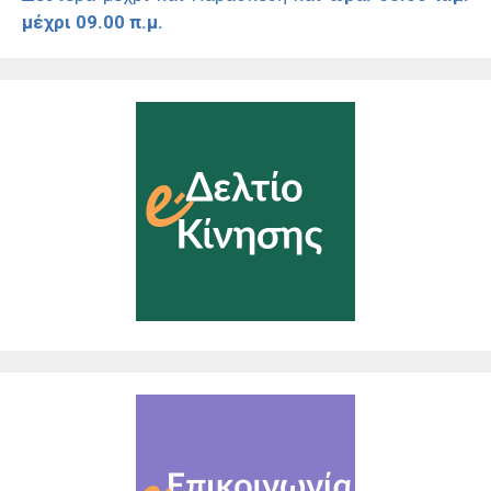
μέχρι 09.00 π.μ.