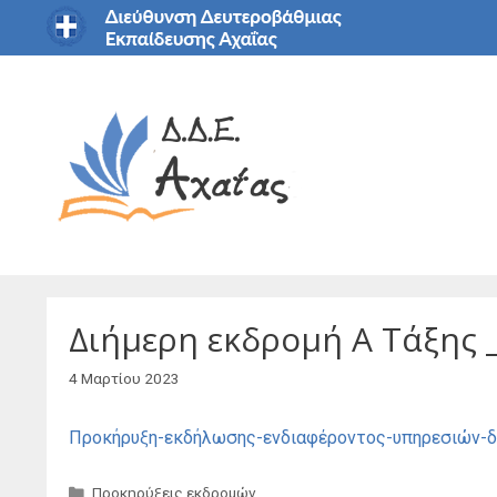
Μετάβαση
σε
περιεχόμενο
Διήμερη εκδρομή Α Τάξης 
4 Μαρτίου 2023
Προκήρυξη-εκδήλωσης-ενδιαφέροντος-υπηρεσιών-δι
Κατηγορίες
Προκηρύξεις εκδρομών