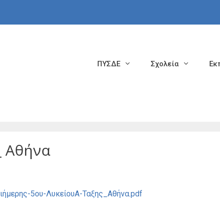
ΠΥΣΔΕ
Σχολεία
Εκ
_ Αθήνα
ήμερης-5ου-ΛυκείουΑ-Ταξης_Αθήνα.pdf