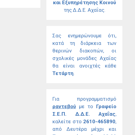
και Εξυπηρέτησης Κοινού
της Δ.Δ.Ε. Αχαΐας.
Σας ενημερώνουμε ότι,
κατά τη διάρκεια των
θερινών διακοπών, οι
σχολικές μονάδες Αχαΐας
θα είναι ανοιχτές κάθε
Τετάρτη
.
Για προγραμματισμό
ραντεβού
με το
Γραφείο
Σ.Ε.Π. Δ.Δ.Ε. Αχαΐας
,
καλείτε στο
2610-465890
,
από Δευτέρα μέχρι και