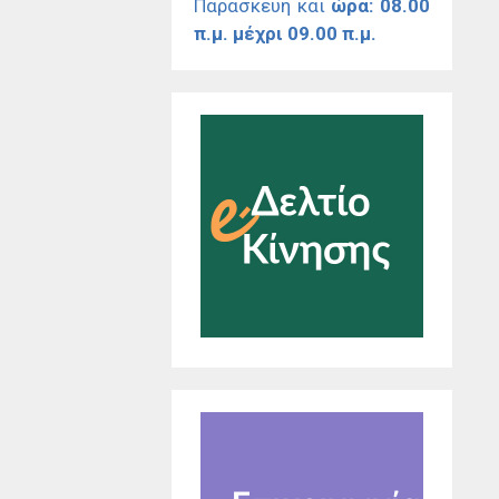
Παρασκευή και
ώρα: 08.00
π.μ. μέχρι 09.00 π.μ.