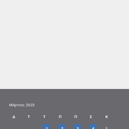
Μάρτιος 2023
Δ
Τ
Τ
Π
Π
Σ
Κ
1
2
3
4
5