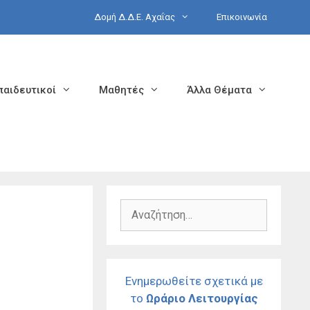
Δομή Δ.Δ.Ε. Αχαΐας
Επικοινωνία
παιδευτικοί
Μαθητές
Άλλα Θέματα
Αναζήτηση
για:
Ενημερωθείτε σχετικά με
το
Ωράριο Λειτουργίας