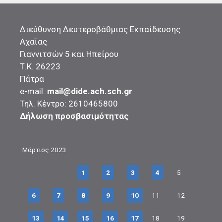
Διεύθυνση Δευτεροβάθμιας Εκπαίδευσης
Αχαΐας
Γιαννιτσών 5 και Ηπείρου
Τ.Κ. 26223
Πάτρα
e-mail:
mail@dide.ach.sch.gr
Τηλ. Κέντρο: 2610465800
Δήλωση προσβασιμότητας
Μάρτιος 2023
1
2
3
4
5
6
7
8
9
10
11
12
13
14
15
16
17
18
19