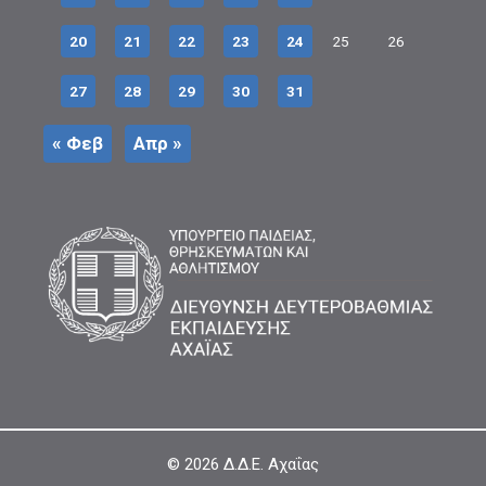
20
21
22
23
24
25
26
27
28
29
30
31
« Φεβ
Απρ »
© 2026
Δ.Δ.Ε. Αχαΐας