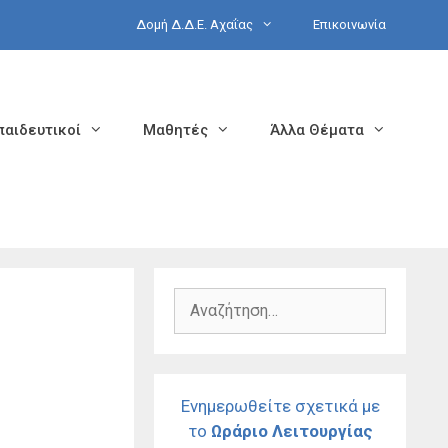
Δομή Δ.Δ.Ε. Αχαΐας
Επικοινωνία
παιδευτικοί
Μαθητές
Άλλα Θέματα
Αναζήτηση
για:
Ενημερωθείτε σχετικά με
το
Ωράριο Λειτουργίας