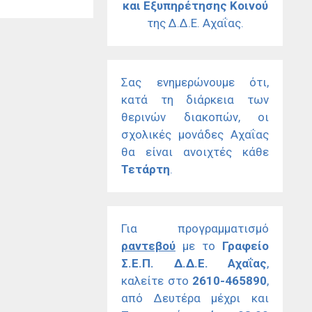
και Εξυπηρέτησης Κοινού
της Δ.Δ.Ε. Αχαΐας.
Σας ενημερώνουμε ότι,
κατά τη διάρκεια των
θερινών διακοπών, οι
σχολικές μονάδες Αχαΐας
θα είναι ανοιχτές κάθε
Τετάρτη
.
Για προγραμματισμό
ραντεβού
με το
Γραφείο
Σ.Ε.Π. Δ.Δ.Ε. Αχαΐας
,
καλείτε στο
2610-465890
,
από Δευτέρα μέχρι και