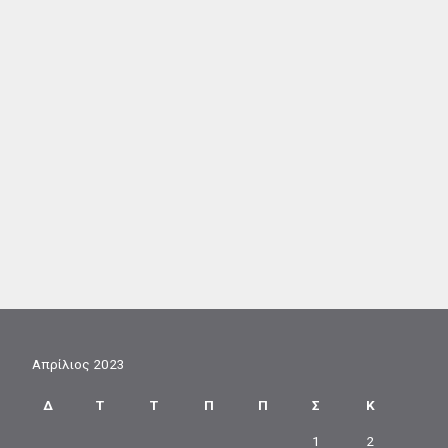
Απρίλιος 2023
Δ
Τ
Τ
Π
Π
Σ
Κ
1
2