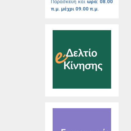
Παρασκευή και
ώρα: 08.00
π.μ. μέχρι 09.00 π.μ.