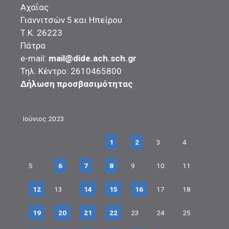
Αχαΐας
Γιαννιτσών 5 και Ηπείρου
Τ.Κ. 26223
Πάτρα
e-mail:
mail@dide.ach.sch.gr
Τηλ. Κέντρο: 2610465800
Δήλωση προσβασιμότητας
Ιούνιος 2023
1
2
3
4
5
6
7
8
9
10
11
12
13
14
15
16
17
18
19
20
21
22
23
24
25