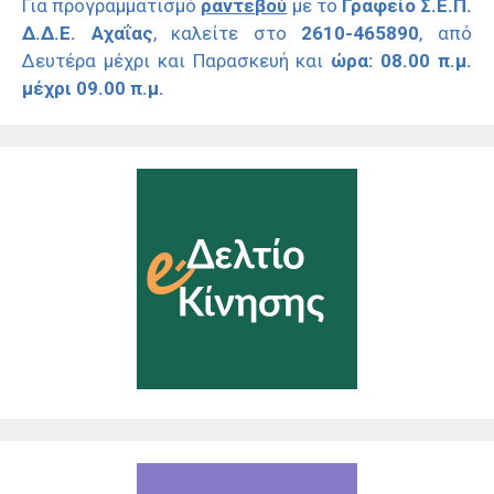
Για προγραμματισμό
ραντεβού
με το
Γραφείο Σ.Ε.Π.
Δ.Δ.Ε. Αχαΐας
, καλείτε στο
2610-465890
, από
Δευτέρα μέχρι και Παρασκευή και
ώρα: 08.00 π.μ.
μέχρι 09.00 π.μ.