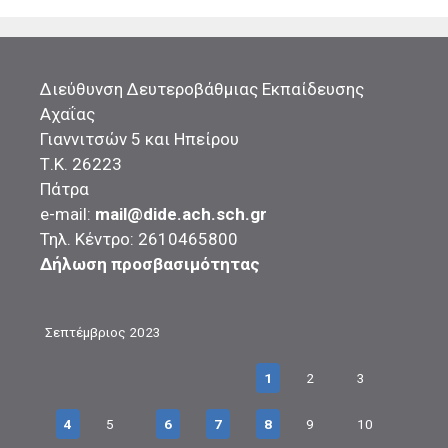
Διεύθυνση Δευτεροβάθμιας Εκπαίδευσης
Αχαΐας
Γιαννιτσών 5 και Ηπείρου
Τ.Κ. 26223
Πάτρα
e-mail:
mail@dide.ach.sch.gr
Τηλ. Κέντρο: 2610465800
Δήλωση προσβασιμότητας
Σεπτέμβριος 2023
1
2
3
4
5
6
7
8
9
10