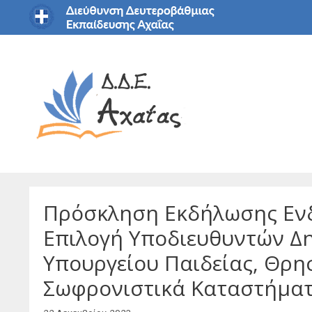
Μετάβαση
σε
περιεχόμενο
Πρόσκληση Εκδήλωσης Ενδ
Επιλογή Υποδιευθυντών Δη
Υπουργείου Παιδείας, Θρη
Σωφρονιστικά Καταστήμα