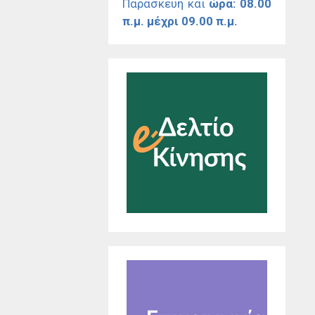
Παρασκευή και
ώρα: 08.00
π.μ. μέχρι 09.00 π.μ.