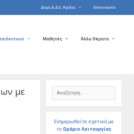
Δομή Δ.Δ.Ε. Αχαΐας
Επικοινωνία
παιδευτικοί
Μαθητές
Άλλα Θέματα
ων με
Αναζήτηση
για:
Ενημερωθείτε σχετικά με
το
Ωράριο Λειτουργίας