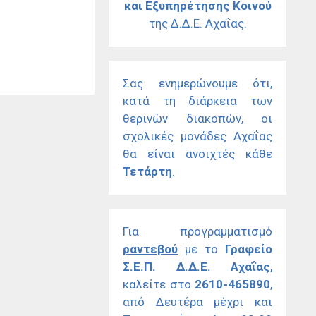
και Εξυπηρέτησης Κοινού
της Δ.Δ.Ε. Αχαΐας.
Σας ενημερώνουμε ότι,
κατά τη διάρκεια των
θερινών διακοπών, οι
σχολικές μονάδες Αχαΐας
θα είναι ανοιχτές κάθε
Τετάρτη
.
Για προγραμματισμό
ραντεβού
με το
Γραφείο
Σ.Ε.Π. Δ.Δ.Ε. Αχαΐας
,
καλείτε στο
2610-465890
,
από Δευτέρα μέχρι και