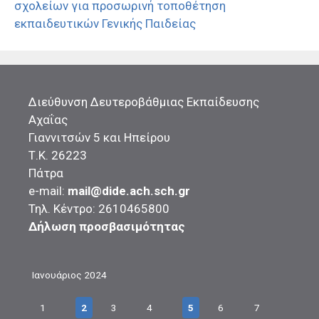
σχολείων για προσωρινή τοποθέτηση
εκπαιδευτικών Γενικής Παιδείας
Διεύθυνση Δευτεροβάθμιας Εκπαίδευσης
Αχαΐας
Γιαννιτσών 5 και Ηπείρου
Τ.Κ. 26223
Πάτρα
e-mail:
mail@dide.ach.sch.gr
Τηλ. Κέντρο: 2610465800
Δήλωση προσβασιμότητας
Ιανουάριος 2024
1
2
3
4
5
6
7