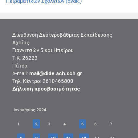
Πειραματικών Σχολείων (ανακ.)
Διεύθυνση Δευτεροβάθμιας Εκπαίδευσης
Αχαΐας
Γιαννιτσών 5 και Ηπείρου
Τ.Κ. 26223
Πάτρα
e-mail:
mail@dide.ach.sch.gr
Τηλ. Κέντρο: 2610465800
Δήλωση προσβασιμότητας
Ιανουάριος 2024
1
2
3
4
5
6
7