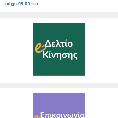
μέχρι 09.00 π.μ.