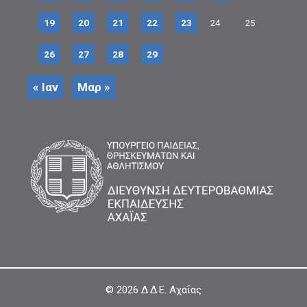
19
20
21
22
23
24
25
26
27
28
29
« Ιαν
Μαρ »
© 2026
Δ.Δ.Ε. Αχαΐας