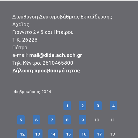
Διεύθυνση Δευτεροβάθμιας Εκπαίδευσης
Αχαΐας
Γιαννιτσών 5 και Ηπείρου
Τ.Κ. 26223
Πάτρα
e-mail:
mail@dide.ach.sch.gr
Τηλ. Κέντρο: 2610465800
Δήλωση προσβασιμότητας
Φεβρουάριος 2024
1
2
3
4
5
6
7
8
9
10
11
12
13
14
15
16
17
18