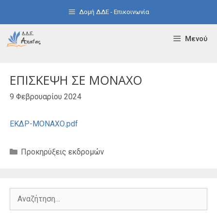
Μετάβαση
Δομή ΔΔΕ - Επικοινωνία
σε
περιεχόμενο
Μενού
ΕΠΙΣΚΕΨΗ ΣΕ MONAXO
9 Φεβρουαρίου 2024
ΕΚΔΡ-ΜΟΝΑΧΟ.pdf
Κατηγορίες
Προκηρύξεις εκδρομών
Αναζήτηση
για: