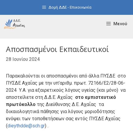
Μετάβαση
Δομή ΔΔΕ - Επικοινωνία
σε
περιεχόμενο
Μενού
Αποσπασμένοι Εκπαιδευτικοί
28 Ιουνίου 2024
Παρακαλούνται οι αποσπασμένοι από άλλα ΠΥΣΔΕ στο
ΠΥΣΔΕ Αχαΐας με την υπ’αριθμ. πρωτ. 72166/Ε2/28-06-
2024
Y
.
A
. για εξαιρετικούς λόγους υγείας (και μόνο) να
αποστείλετε στη Δ.Δ.Ε. Αχαΐας
στο εμπιστευτικό
πρωτόκολλο
της Διεύθυνσης Δ.Ε. Αχαΐας τα
δικαιολογητικά πάθησης για λόγους μοριοδότησης
ενόψει των τοποθετήσεων σας εντός ΠΥΣΔΕ Αχαΐας
(
dieythdde
@
sch
.
gr
) .