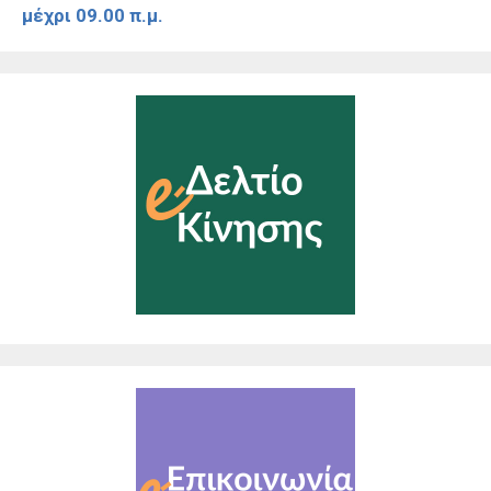
μέχρι 09.00 π.μ.