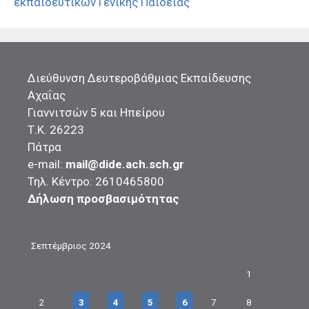
εκπαιδευτικών Γενικής Παιδείας
Διεύθυνση Δευτεροβάθμιας Εκπαίδευσης
Αχαΐας
Γιαννιτσών 5 και Ηπείρου
Τ.Κ. 26223
Πάτρα
e-mail:
mail@dide.ach.sch.gr
Τηλ. Κέντρο: 2610465800
Δήλωση προσβασιμότητας
Σεπτέμβριος 2024
1
2
3
4
5
6
7
8