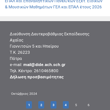
ΕΠΑΛ και Επαναληπτικών Πανελ/κών Εξετ. Ειδικών
& Μουσικών Μαθημάτων ΓΕΛ και ΕΠΑΛ έτους 2026
Διεύθυνση Δευτεροβάθμιας Εκπαίδευσης
Αχαΐας
Γιαννιτσών 5 και Ηπείρου
Τ.Κ. 26223
Πάτρα
e-mail:
mail@dide.ach.sch.gr
Τηλ. Κέντρο: 2610465800
Δήλωση προσβασιμότητας
Οκτώβριος 2024
1
2
3
4
5
6