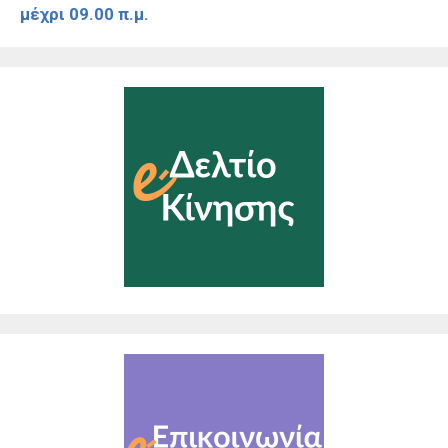
μέχρι 09.00 π.μ.