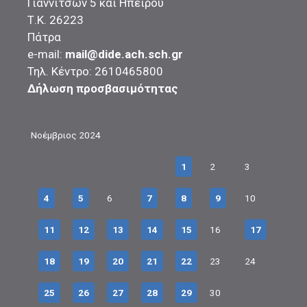
Γιαννιτσών 5 και Ηπείρου
Τ.Κ. 26223
Πάτρα
e-mail:
mail@dide.ach.sch.gr
Τηλ. Κέντρο: 2610465800
Δήλωση προσβασιμότητας
Νοέμβριος 2024
1
2
3
4
5
6
7
8
9
10
11
12
13
14
15
16
17
18
19
20
21
22
23
24
25
26
27
28
29
30