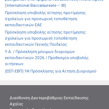
(International Baccalaureate – IB)
Πρόσκληση υποβολής αίτησης προτίμησης
σχολείων για προσωρινή τοποθέτηση
εκπαιδευτικών ΕΑΕ
Πρόσκληση υποβολής αίτησης προτίμησης
σχολείων για προσωρινή τοποθέτηση
εκπαιδευτικών Γενικής Παιδείας
Υ.Α. / Πρόσκληση μόνιμων διορισμών
εκπαιδευτικών 2026 / Προθεσμία υποβολής
αιτήσεων
(ΕΕΠ-ΕΒΠ) ΥΑ Πρόσκλησης για Αίτηση Διορισμού
Διεύθυνση Δευτεροβάθμιας Εκπαίδευσης
Αχαΐας