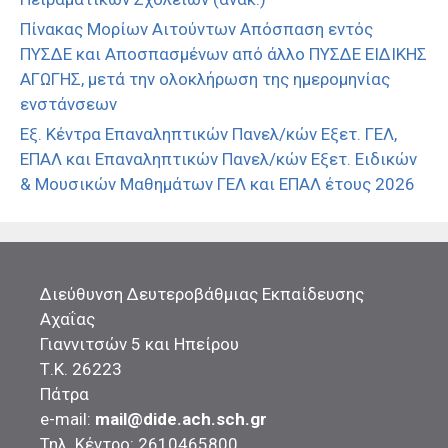
Πίνακας Μορίων Αιτούντων Απόσπαση εντός
ΠΥΣΔΕ και Αποσπασμένων από άλλο ΠΥΣΔΕ ΕΙΔΙΚΗΣ
ΑΓΩΓΗΣ, μετά την ολοκλήρωση της ημερομηνίας
ενστάνσεων
Εξ. Κέντρα Επαναληπτικών Πανελ/κών Εξετ. ΓΕΛ,
ΕΠΑΛ και Επαναληπτικών Πανελ/κών Εξετ. Ειδικών
& Μουσικών Μαθημάτων ΓΕΛ και ΕΠΑΛ έτους 2026
Διεύθυνση Δευτεροβάθμιας Εκπαίδευσης
Αχαΐας
Γιαννιτσών 5 και Ηπείρου
Τ.Κ. 26223
Πάτρα
e-mail:
mail@dide.ach.sch.gr
Τηλ. Κέντρο: 2610465800