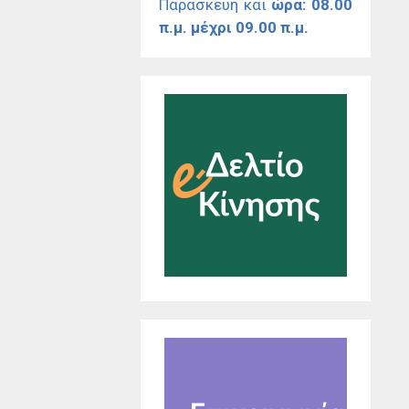
Παρασκευή και
ώρα: 08.00
π.μ. μέχρι 09.00 π.μ.