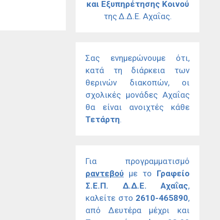
και Εξυπηρέτησης Κοινού
της Δ.Δ.Ε. Αχαΐας.
Σας ενημερώνουμε ότι,
κατά τη διάρκεια των
θερινών διακοπών, οι
σχολικές μονάδες Αχαΐας
θα είναι ανοιχτές κάθε
Τετάρτη
.
Για προγραμματισμό
ραντεβού
με το
Γραφείο
Σ.Ε.Π. Δ.Δ.Ε. Αχαΐας
,
καλείτε στο
2610-465890
,
από Δευτέρα μέχρι και