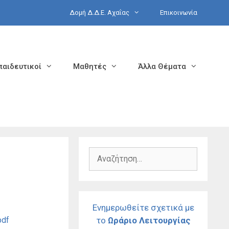
Δομή Δ.Δ.Ε. Αχαΐας
Επικοινωνία
παιδευτικοί
Μαθητές
Άλλα Θέματα
Αναζήτηση
για:
Ενημερωθείτε σχετικά με
pdf
το
Ωράριο Λειτουργίας