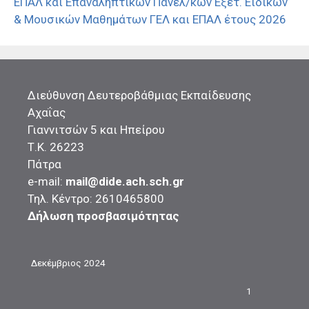
ΕΠΑΛ και Επαναληπτικών Πανελ/κών Εξετ. Ειδικών
& Μουσικών Μαθημάτων ΓΕΛ και ΕΠΑΛ έτους 2026
Διεύθυνση Δευτεροβάθμιας Εκπαίδευσης
Αχαΐας
Γιαννιτσών 5 και Ηπείρου
Τ.Κ. 26223
Πάτρα
e-mail:
mail@dide.ach.sch.gr
Τηλ. Κέντρο: 2610465800
Δήλωση προσβασιμότητας
Δεκέμβριος 2024
1