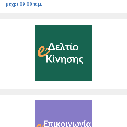
μέχρι 09.00 π.μ.