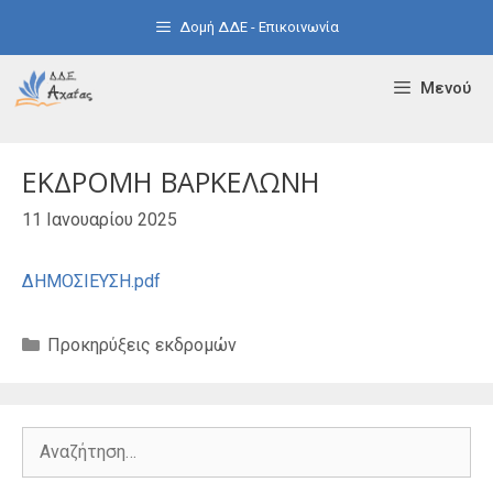
Μετάβαση
Δομή ΔΔΕ - Επικοινωνία
σε
περιεχόμενο
Μενού
ΕΚΔΡΟΜΗ ΒΑΡΚΕΛΩΝΗ
11 Ιανουαρίου 2025
ΔΗΜΟΣΙΕΥΣΗ.pdf
Κατηγορίες
Προκηρύξεις εκδρομών
Αναζήτηση
για: