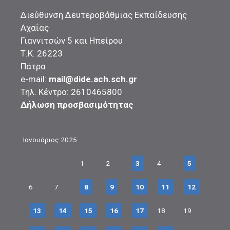
Διεύθυνση Δευτεροβάθμιας Εκπαίδευσης
Αχαΐας
Γιαννιτσών 5 και Ηπείρου
Τ.Κ. 26223
Πάτρα
e-mail:
mail@dide.ach.sch.gr
Τηλ. Κέντρο: 2610465800
Δήλωση προσβασιμότητας
Ιανουάριος 2025
1
2
3
4
5
6
7
8
9
10
11
12
13
14
15
16
17
18
19