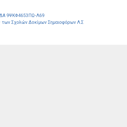
ΑΔΑ 9ΨΚΦ4653ΠΩ-Λ69
ς των Σχολών Δοκίμων Σημαιοφόρων Λ.Σ