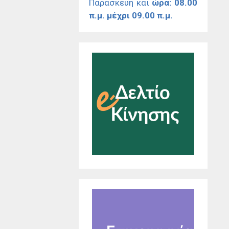
Παρασκευή και
ώρα: 08.00
π.μ. μέχρι 09.00 π.μ.