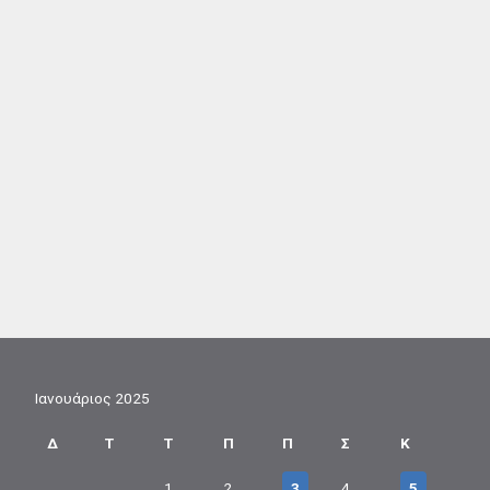
Ιανουάριος 2025
Δ
Τ
Τ
Π
Π
Σ
Κ
1
2
3
4
5