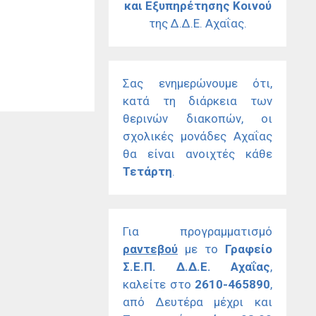
και Εξυπηρέτησης Κοινού
της Δ.Δ.Ε. Αχαΐας.
Σας ενημερώνουμε ότι,
κατά τη διάρκεια των
θερινών διακοπών, οι
σχολικές μονάδες Αχαΐας
θα είναι ανοιχτές κάθε
Τετάρτη
.
Για προγραμματισμό
ραντεβού
με το
Γραφείο
Σ.Ε.Π. Δ.Δ.Ε. Αχαΐας
,
καλείτε στο
2610-465890
,
από Δευτέρα μέχρι και