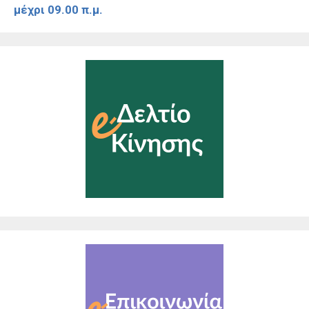
μέχρι 09.00 π.μ.