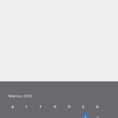
Μάρτιος 2025
Δ
Τ
Τ
Π
Π
Σ
Κ
1
2