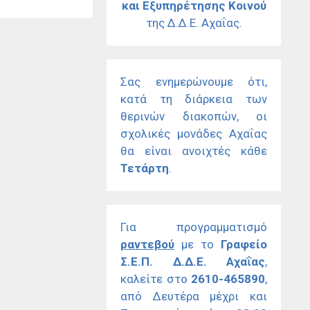
και Εξυπηρέτησης Κοινού
της Δ.Δ.Ε. Αχαΐας.
Σας ενημερώνουμε ότι,
κατά τη διάρκεια των
θερινών διακοπών, οι
σχολικές μονάδες Αχαΐας
θα είναι ανοιχτές κάθε
Τετάρτη
.
Για προγραμματισμό
ραντεβού
με το
Γραφείο
Σ.Ε.Π. Δ.Δ.Ε. Αχαΐας
,
καλείτε στο
2610-465890
,
από Δευτέρα μέχρι και