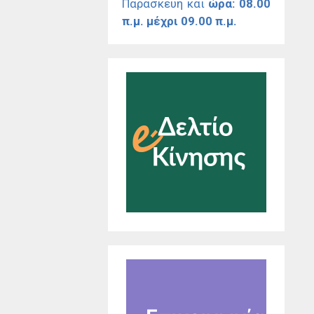
Παρασκευή και
ώρα: 08.00
π.μ. μέχρι 09.00 π.μ.