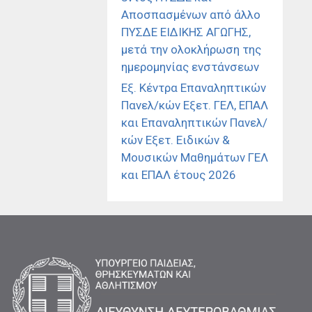
Αποσπασμένων από άλλο
ΠΥΣΔΕ ΕΙΔΙΚΗΣ ΑΓΩΓΗΣ,
μετά την ολοκλήρωση της
ημερομηνίας ενστάνσεων
Εξ. Κέντρα Επαναληπτικών
Πανελ/κών Εξετ. ΓΕΛ, ΕΠΑΛ
και Επαναληπτικών Πανελ/
κών Εξετ. Ειδικών &
Μουσικών Μαθημάτων ΓΕΛ
και ΕΠΑΛ έτους 2026