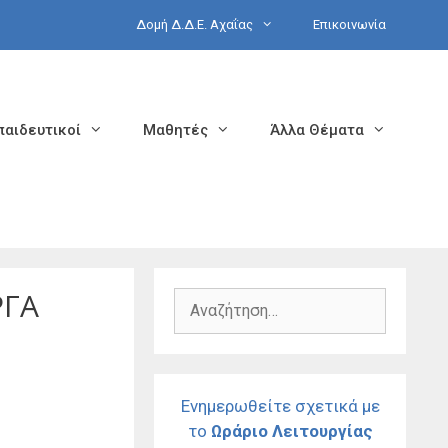
Δομή Δ.Δ.Ε. Αχαΐας
Επικοινωνία
παιδευτικοί
Μαθητές
Άλλα Θέματα
ΡΓΑ
Αναζήτηση
για:
Ενημερωθείτε σχετικά με
το
Ωράριο Λειτουργίας