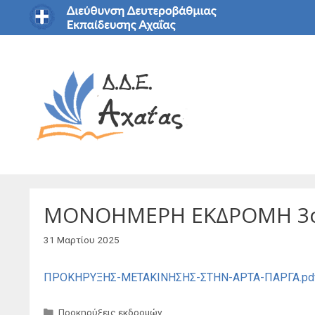
Μετάβαση
σε
περιεχόμενο
ΜΟΝΟΗΜΕΡΗ ΕΚΔΡΟΜΗ 3ου
31 Μαρτίου 2025
ΠΡΟΚΗΡΥΞΗΣ-ΜΕΤΑΚΙΝΗΣΗΣ-ΣΤΗΝ-ΑΡΤΑ-ΠΑΡΓΑ.pd
Κατηγορίες
Προκηρύξεις εκδρομών