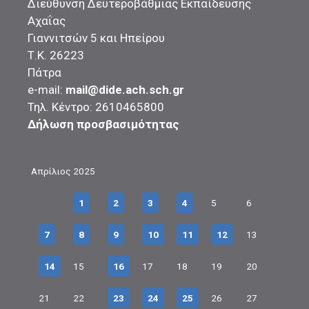
Διεύθυνση Δευτεροβάθμιας Εκπαίδευσης
Αχαΐας
Γιαννιτσών 5 και Ηπείρου
Τ.Κ. 26223
Πάτρα
e-mail:
mail@dide.ach.sch.gr
Τηλ. Κέντρο: 2610465800
Δήλωση προσβασιμότητας
Απρίλιος 2025
1
2
3
4
5
6
7
8
9
10
11
12
13
14
15
16
17
18
19
20
21
22
23
24
25
26
27