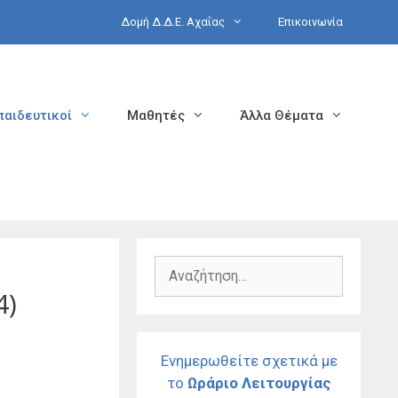
Δομή Δ.Δ.Ε. Αχαΐας
Επικοινωνία
παιδευτικοί
Μαθητές
Άλλα Θέματα
Αναζήτηση
για:
4)
Ενημερωθείτε σχετικά με
το
Ωράριο Λειτουργίας