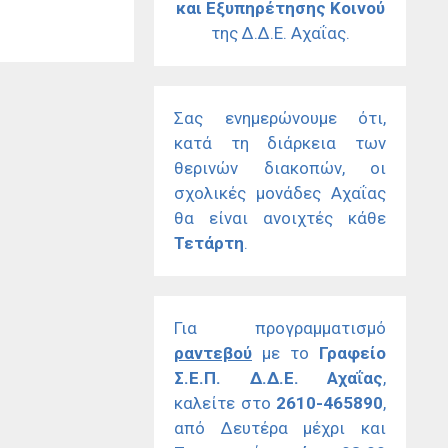
και Εξυπηρέτησης Κοινού
της Δ.Δ.Ε. Αχαΐας.
Σας ενημερώνουμε ότι,
κατά τη διάρκεια των
θερινών διακοπών, οι
σχολικές μονάδες Αχαΐας
θα είναι ανοιχτές κάθε
Τετάρτη
.
Για προγραμματισμό
ραντεβού
με το
Γραφείο
Σ.Ε.Π. Δ.Δ.Ε. Αχαΐας
,
καλείτε στο
2610-465890
,
από Δευτέρα μέχρι και