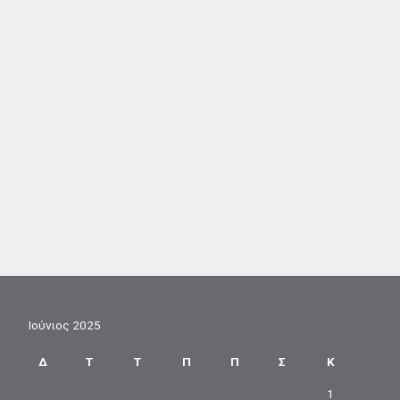
Ιούνιος 2025
Δ
Τ
Τ
Π
Π
Σ
Κ
1