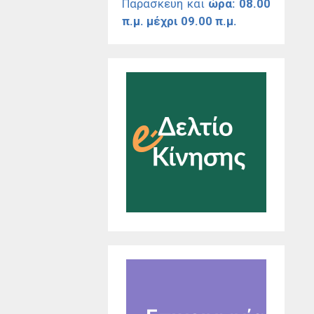
Παρασκευή και
ώρα: 08.00
π.μ. μέχρι 09.00 π.μ.