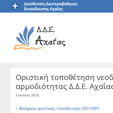
Μετάβαση
σε
περιεχόμενο
Οριστική τοποθέτηση νεοδι
αρμοδιότητας Δ.Δ.Ε. Αχαΐας
5 Ιουνίου 2025
– Απόφαση οριστικής τοποθέτησης ΕΕΠ/ΕΒΠ