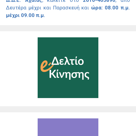
Δ.Δ.Ε. Αχαΐας
, καλείτε στο
2610-465890
, από
Δευτέρα μέχρι και Παρασκευή και
ώρα: 08.00 π.μ.
μέχρι 09.00 π.μ.