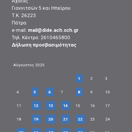
Αχαΐας
Γιαννιτσών 5 και Ηπείρου
Τ.Κ. 26223
Πάτρα
e-mail:
mail@dide.ach.sch.gr
Τηλ. Κέντρο: 2610465800
Δήλωση προσβασιμότητας
Αύγουστος 2025
1
2
3
4
5
6
7
8
9
10
11
12
13
14
15
16
17
18
19
20
21
22
23
24