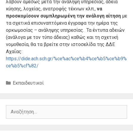
λάβουν αμέσως μετά την ανάληψη υπηρεσίας, άδεια
κύησης, λοχείας, ανατροφής τέκνων κλπ.,
να
προσκομίσουν συμπληρωμένη την ανάλογη αίτηση
με
τα σχετικά επισυναπτόμενα έγγραφα την ημέρα της
ορκωμοσίας – ανάληψης υπηρεσίας. Τα έντυπα αδειών
(ανάλογα με τον τύπο άδειας) καθώς και τη σχετική
νομοθεσία, θα τα βρείτε στην ιστοσελίδα της ΔΔΕ
Αχαΐας:
https://dide.ach.sch.gr/%ce%ac%ce%b4%ce%b5%ce%b9%
ce%b5%cf%82/
Κατηγορίες
Εκπαιδευτικοί
Αναζήτηση
για: