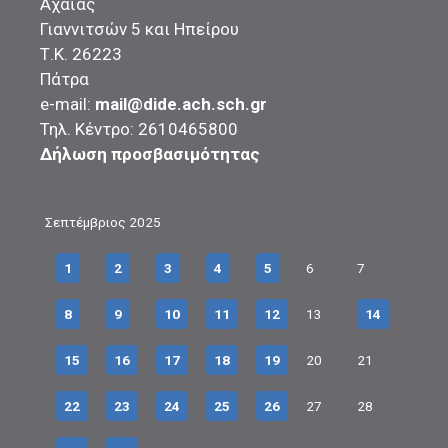
Αχαΐας
Γιαννιτσών 5 και Ηπείρου
Τ.Κ. 26223
Πάτρα
e-mail:
mail@dide.ach.sch.gr
Τηλ. Κέντρο: 2610465800
Δήλωση προσβασιμότητας
Σεπτέμβριος 2025
1
2
3
4
5
6
7
8
9
10
11
12
13
14
15
16
17
18
19
20
21
22
23
24
25
26
27
28