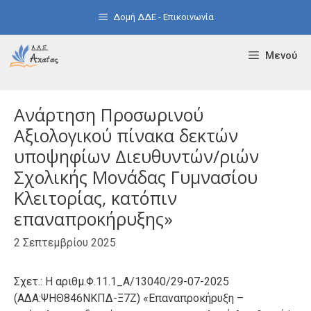
Μετάβαση
Δομή ΔΔΕ - Επικοινωνία
σε
περιεχόμενο
Μενού
Ανάρτηση Προσωρινού
Αξιολογικού πίνακα δεκτών
υποψηφίων Διευθυντών/ριών
Σχολικής Μονάδας Γυμνασίου
Κλειτορίας, κατόπιν
επαναπροκήρυξης»
2 Σεπτεμβρίου 2025
Σχετ.: Η αριθμ.Φ.11.1_Α/13040/29-07-2025
(ΑΔΑ:ΨΗΘ846ΝΚΠΔ-Ξ7Ζ) «Επαναπροκήρυξη –