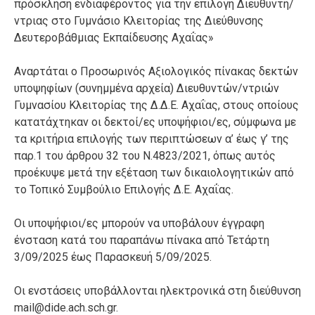
πρόσκληση ενδιαφέροντος για την επιλογή Διευθυντή/
ντριας στο Γυμνάσιο Κλειτορίας της Διεύθυνσης
Δευτεροβάθμιας Εκπαίδευσης Αχαΐας»
Αναρτάται ο Προσωρινός Αξιολογικός πίνακας δεκτών
υποψηφίων (συνημμένα αρχεία) Διευθυντών/ντριών
Γυμνασίου Κλειτορίας της Δ.Δ.Ε. Αχαΐας, στους οποίους
κατατάχτηκαν οι δεκτοί/ες υποψήφιοι/ες, σύμφωνα με
τα κριτήρια επιλογής των περιπτώσεων α’ έως γ’ της
παρ.1 του άρθρου 32 του Ν.4823/2021, όπως αυτός
προέκυψε μετά την εξέταση των δικαιολογητικών από
το Τοπικό Συμβούλιο Επιλογής Δ.Ε. Αχαΐας.
Οι υποψήφιοι/ες μπορούν να υποβάλουν έγγραφη
ένσταση κατά του παραπάνω πίνακα από Τετάρτη
3/09/2025 έως Παρασκευή 5/09/2025.
Οι ενστάσεις υποβάλλονται ηλεκτρονικά στη διεύθυνση
mail@dide.ach.sch.gr.