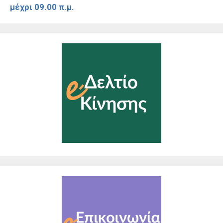
μέχρι 09.00 π.μ.