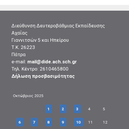
Διεύθυνση Δευτεροβάθμιας Εκπαίδευσης
Αχαΐας
Γιαννιτσών 5 και Ηπείρου
Τ.Κ. 26223
Πάτρα
e-mail:
mail@dide.ach.sch.gr
Τηλ. Κέντρο: 2610465800
Δήλωση προσβασιμότητας
Οκτώβριος 2025
1
2
3
4
5
6
7
8
9
10
11
12