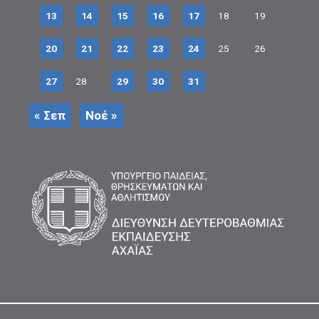
13
14
15
16
17
18
19
20
21
22
23
24
25
26
27
28
29
30
31
« Σεπ
Νοέ »