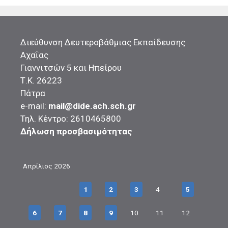
Διεύθυνση Δευτεροβάθμιας Εκπαίδευσης
Αχαΐας
Γιαννιτσών 5 και Ηπείρου
Τ.Κ. 26223
Πάτρα
e-mail:
mail@dide.ach.sch.gr
Τηλ. Κέντρο: 2610465800
Δήλωση προσβασιμότητας
Απρίλιος 2026
1
2
3
4
5
6
7
8
9
10
11
12