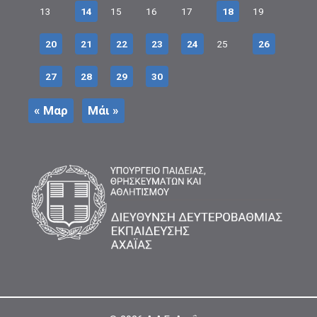
13
14
15
16
17
18
19
20
21
22
23
24
25
26
27
28
29
30
« Μαρ
Μάι »