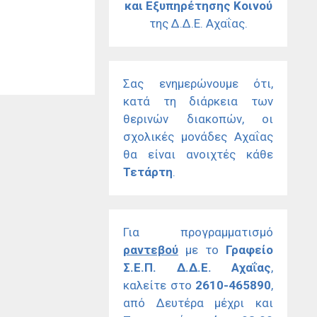
και Εξυπηρέτησης Κοινού
της Δ.Δ.Ε. Αχαΐας.
Σας ενημερώνουμε ότι,
κατά τη διάρκεια των
θερινών διακοπών, οι
σχολικές μονάδες Αχαΐας
θα είναι ανοιχτές κάθε
Τετάρτη
.
Για προγραμματισμό
ραντεβού
με το
Γραφείο
Σ.Ε.Π. Δ.Δ.Ε. Αχαΐας
,
καλείτε στο
2610-465890
,
από Δευτέρα μέχρι και