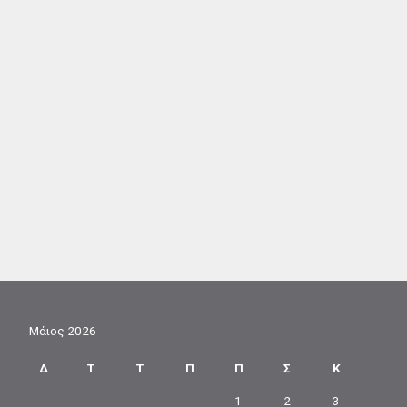
Μάιος 2026
Δ
Τ
Τ
Π
Π
Σ
Κ
1
2
3