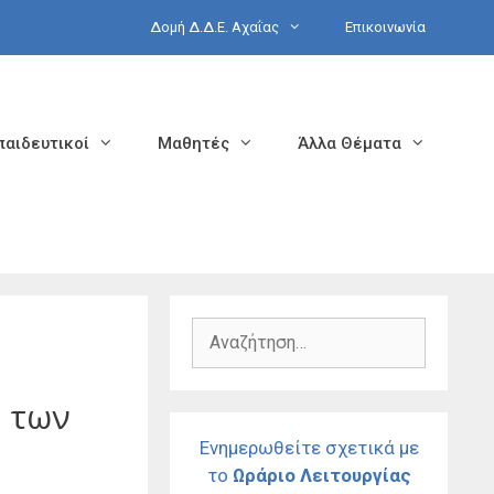
Δομή Δ.Δ.Ε. Αχαΐας
Επικοινωνία
παιδευτικοί
Μαθητές
Άλλα Θέματα
Αναζήτηση
για:
 των
Ενημερωθείτε σχετικά με
το
Ωράριο Λειτουργίας