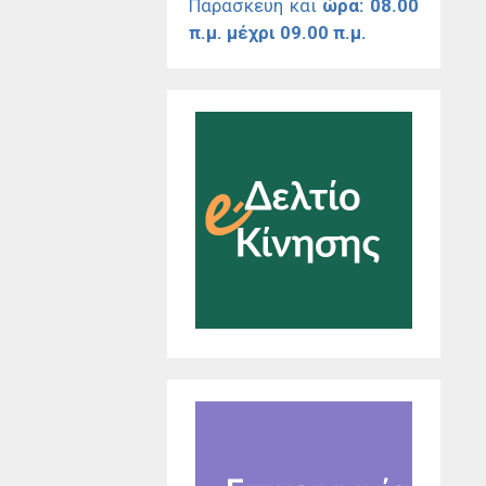
Παρασκευή και
ώρα: 08.00
π.μ. μέχρι 09.00 π.μ.