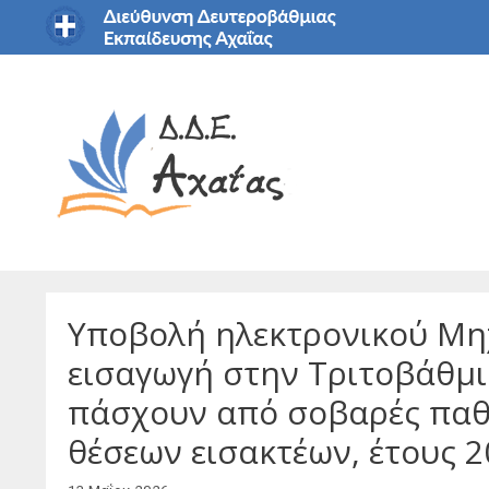
Μετάβαση
σε
περιεχόμενο
Υποβολή ηλεκτρονικού Μηχ
εισαγωγή στην Τριτοβάθμ
πάσχουν από σοβαρές παθή
θέσεων εισακτέων, έτους 2