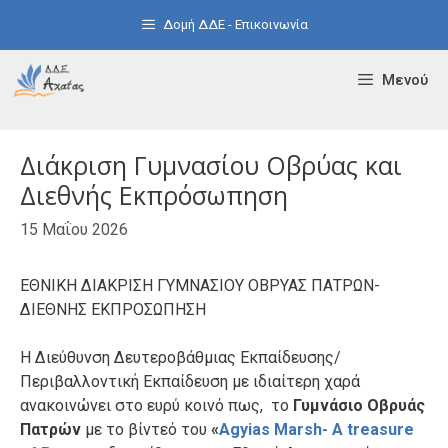
Μετάβαση
Δομή ΔΔΕ - Επικοινωνία
σε
περιεχόμενο
Μενού
Διάκριση Γυμνασίου Οβρύας και
Διεθνής Εκπρόσωπηση
15 Μαΐου 2026
ΕΘΝΙΚΗ ΔΙΑΚΡΙΣΗ ΓΥΜΝΑΣΙΟΥ ΟΒΡΥΑΣ ΠΑΤΡΩΝ-
ΔΙΕΘΝΗΣ ΕΚΠΡΟΣΩΠΗΣΗ
Η Διεύθυνση Δευτεροβάθμιας Εκπαίδευσης/
Περιβαλλοντική Εκπαίδευση με ιδιαίτερη χαρά
ανακοινώνει στο ευρύ κοινό πως, το
Γυμνάσιο Οβρυάς
Πατρών
με το βίντεό του
«
Agyias Marsh- A treasure