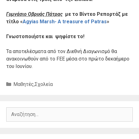
Γυμνάσιο Οβρυάς Πάτρας
με το Βίντεο Ρεπορτάζ με
τίτλο «
Agyias Marsh- A treasure of Patras
»
Γνωστοποιήστε και ψηφίστε το!
Τα αποτελέσματα από τον Διεθνή Διαγωνισμό θα
ανακοινωθούν από το FEE μέσα στο πρώτο δεκαήμερο
του Ιουνίου.
Κατηγορίες
Μαθητές
,
Σχολεία
Αναζήτηση
για: