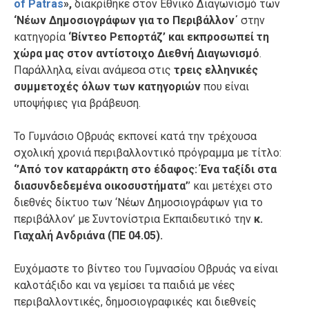
of Patras
»,
διακρίθηκε στον Εθνικό Διαγωνισμό των
‘Νέων Δημοσιογράφων για το Περιβάλλον΄
στην
κατηγορία
‘Βίντεο Ρεπορτάζ’ και εκπροσωπεί τη
χώρα μας στον αντίστοιχο Διεθνή Διαγωνισμό
.
Παράλληλα, είναι ανάμεσα στις
τρεις ελληνικές
συμμετοχές όλων των κατηγοριών
που είναι
υποψήφιες για βράβευση.
Το Γυμνάσιο Οβρυάς εκπονεί κατά την τρέχουσα
σχολική χρονιά περιβαλλοντικό πρόγραμμα με τίτλο:
‘’Από τον καταρράκτη στο έδαφος: Ένα ταξίδι στα
διασυνδεδεμένα
οικοσυστήματα’
’ και μετέχει στο
διεθνές δίκτυο των ‘Νέων Δημοσιογράφων για το
περιβάλλον’ με Συντονίστρια Εκπαιδευτικό την
κ.
Γιαχαλή Ανδριάνα (ΠΕ 04.05).
Ευχόμαστε το βίντεο του Γυμνασίου Οβρυάς να είναι
καλοτάξιδο και να γεμίσει τα παιδιά με νέες
περιβαλλοντικές, δημοσιογραφικές και διεθνείς