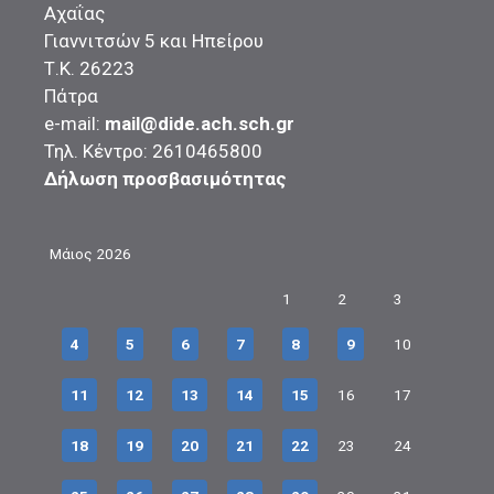
Αχαΐας
Γιαννιτσών 5 και Ηπείρου
Τ.Κ. 26223
Πάτρα
e-mail:
mail@dide.ach.sch.gr
Τηλ. Κέντρο: 2610465800
Δήλωση προσβασιμότητας
Μάιος 2026
1
2
3
4
5
6
7
8
9
10
11
12
13
14
15
16
17
18
19
20
21
22
23
24