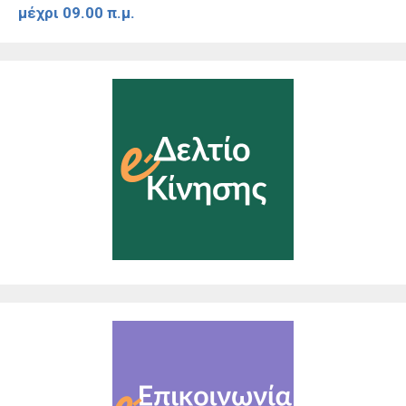
μέχρι 09.00 π.μ.