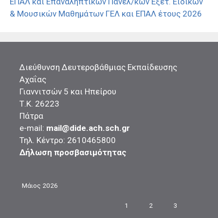
ΕΠΑΛ και Επαναληπτικών Πανελ/κών Εξετ. Ειδικών
& Μουσικών Μαθημάτων ΓΕΛ και ΕΠΑΛ έτους 2026
Διεύθυνση Δευτεροβάθμιας Εκπαίδευσης
Αχαΐας
Γιαννιτσών 5 και Ηπείρου
Τ.Κ. 26223
Πάτρα
e-mail:
mail@dide.ach.sch.gr
Τηλ. Κέντρο: 2610465800
Δήλωση προσβασιμότητας
Μάιος 2026
1
2
3