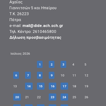
Αχαΐας
Γιαννιτσών 5 και Ηπείρου
Τ.Κ. 26223
Πάτρα
e-mail:
mail@dide.ach.sch.gr
Τηλ. Κέντρο: 2610465800
Δήλωση προσβασιμότητας
Ιούλιος 2026
1
2
3
4
5
6
7
8
9
10
11
12
13
14
15
16
17
18
19
20
21
22
23
24
25
26