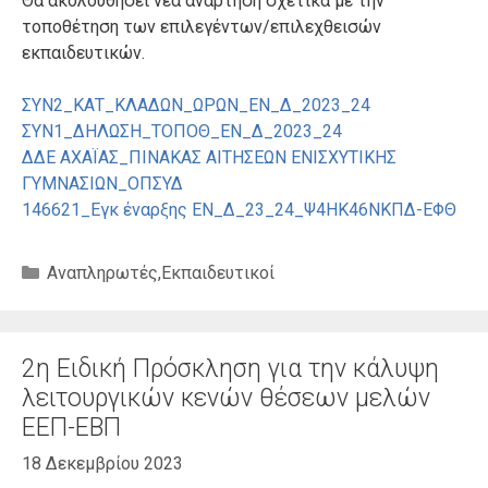
Θα ακολουθήσει νέα ανάρτηση σχετικά με την
τοποθέτηση των επιλεγέντων/επιλεχθεισών
εκπαιδευτικών.
ΣΥΝ2_ΚΑΤ_ΚΛΑΔΩΝ_ΩΡΩΝ_ΕΝ_Δ_2023_24
ΣΥΝ1_ΔΗΛΩΣΗ_ΤΟΠΟΘ_ΕΝ_Δ_2023_24
ΔΔΕ ΑΧΑΪΑΣ_ΠΙΝΑΚΑΣ ΑΙΤΗΣΕΩΝ ΕΝΙΣΧΥΤΙΚΗΣ
ΓΥΜΝΑΣΙΩΝ_ΟΠΣΥΔ
146621_Εγκ έναρξης ΕΝ_Δ_23_24_Ψ4ΗΚ46ΝΚΠΔ-ΕΦΘ
Κατηγορίες
Αναπληρωτές
,
Εκπαιδευτικοί
2η Ειδική Πρόσκληση για την κάλυψη
λειτουργικών κενών θέσεων μελών
ΕΕΠ-ΕΒΠ
18 Δεκεμβρίου 2023