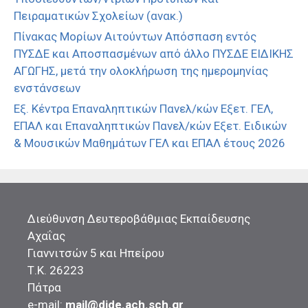
Πειραματικών Σχολείων (ανακ.)
Πίνακας Μορίων Αιτούντων Απόσπαση εντός
ΠΥΣΔΕ και Αποσπασμένων από άλλο ΠΥΣΔΕ ΕΙΔΙΚΗΣ
ΑΓΩΓΗΣ, μετά την ολοκλήρωση της ημερομηνίας
ενστάνσεων
Εξ. Κέντρα Επαναληπτικών Πανελ/κών Εξετ. ΓΕΛ,
ΕΠΑΛ και Επαναληπτικών Πανελ/κών Εξετ. Ειδικών
& Μουσικών Μαθημάτων ΓΕΛ και ΕΠΑΛ έτους 2026
Διεύθυνση Δευτεροβάθμιας Εκπαίδευσης
Αχαΐας
Γιαννιτσών 5 και Ηπείρου
Τ.Κ. 26223
Πάτρα
e-mail:
mail@dide.ach.sch.gr