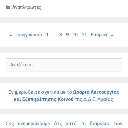
Κατηγορίες
Αναπληρωτές
Σελίδα
Σελίδα
Σελίδα
Σελίδα
Σελίδα
←
Προηγούμενο
1
…
8
9
10
11
Επόμενο
→
Αναζήτηση
για:
Ενημερωθείτε σχετικά με το
Ωράριο Λειτουργίας
και Εξυπηρέτησης Κοινού
της Δ.Δ.Ε. Αχαΐας.
Σας ενημερώνουμε ότι, κατά τη διάρκεια των