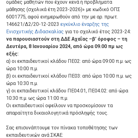
ομάδες μαθητών που έχουν κενά ή προβλήματα
μάθησης (σχολικά έτη 2023-2026)» με κωδικό ΟΠΣ
6001775, αφού ενημερωθούν από την με αρ. πρωτ.
146621/Δ2/20-12-2023
εγκύκλιο έναρξης της
Ενισχυτικής Διδασκαλίας
για το σχολικό έτος 2023-24:
να παρουσιαστούν στη ΔΔΕ Αχαΐας –β’ όροφος – τη
Δευτέρα, 8 Ιανουαρίου 2024, από ώρα 09.00 πμ ως
εξής:
α) οι εκπαιδευτικοί κλάδου ΠΕ02: από ώρα 09:00 π.μ. ως
ώρα 10:00 π.μ.
β) οι εκπαιδευτικοί κλάδου ΠΕ03: από ώρα 10:00 π.μ. ως
ώρα 10:30 π.μ.
γ) οι εκπαιδευτικοί κλάδου ΠΕ04.01, ΠΕ04.02: από ώρα
10:30 π.μ. ως ώρα 11:00 π.μ.
Οι εκπαιδευτικοί οφείλουν να προσκομίσουν τα
απαραίτητα δικαιολογητικά πρόσληψής τους.
Σας επισυνάπτουμε τον πίνακα τοποθέτησης των
εκπαιδευτικών ανά ΣΚΑΕ: